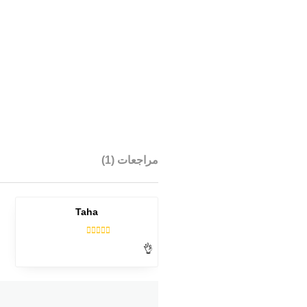
مراجعات (1)
Taha
تم
👌
التقييم
من 5
3