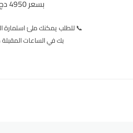
بسعر 4950 دج فقط 🌟
📞 للطلب يمكنك ملئ استمارة ا
بك في الساعات المقبلة م