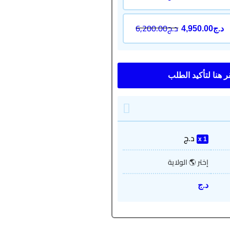
د.ج
6,200.00
د.ج
4,950.00
د.ج
1
إختر 🌎 الولاية
د.ج