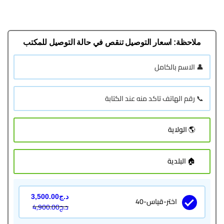
من
تقييم
العملاء
ملاحظة: اسعار التوصيل تنقص في حالة التوصيل للمكتب
د.ج
3,500.00
اختر-قياس-40
د.ج
4,900.00