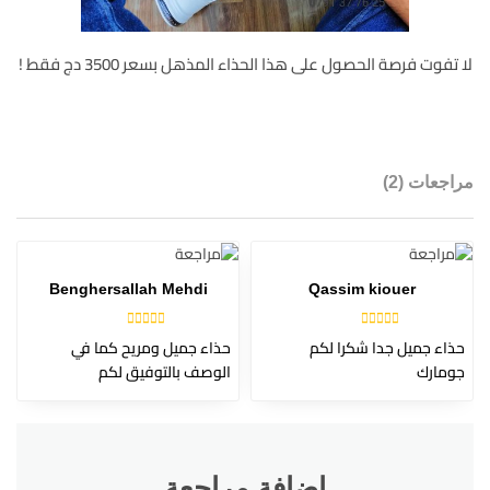
لا تفوت فرصة الحصول على هذا الحذاء المذهل بسعر 3500 دج فقط !
مراجعات (2)
Benghersallah Mehdi
Qassim kiouer
تم التقييم
تم التقييم
5
5
حذاء جميل جدا شكرا لكم
حذاء جميل ومريح كما في
من 5
من 5
جومارك
الوصف بالتوفيق لكم
إضافة مراجعة